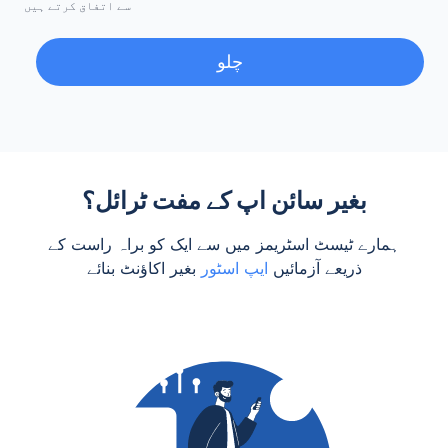
سے اتفاق کرتے ہیں
چلو
بغیر سائن اپ کے مفت ٹرائل؟
ہمارے ٹیسٹ اسٹریمز میں سے ایک کو براہ راست کے
ذریعے آزمائیں
ایپ اسٹور
بغیر اکاؤنٹ بنائے