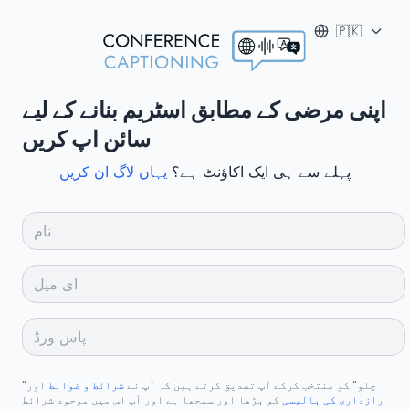
🇵🇰
اپنی مرضی کے مطابق اسٹریم بنانے کے لیے
سائن اپ کریں
پہلے سے ہی ایک اکاؤنٹ ہے؟
یہاں لاگ ان کریں
"چلو" کو منتخب کرکے آپ تصدیق کرتے ہیں کہ آپ نے
شرائط و ضوابط
اور
رازداری کی پالیسی
کو پڑھا اور سمجھا ہے اور آپ اس میں موجود شرائط